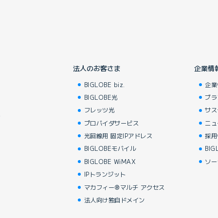
法人のお客さま
企業情
BIGLOBE biz.
企業
BIGLOBE光
ブラ
フレッツ光
サス
し
プロバイダサービス
ニュ
光回線用 固定IPアドレス
採用
BIGLOBEモバイル
BIG
BIGLOBE WiMAX
ソー
IPトランジット
マカフィー®マルチ アクセス
法人向け独自ドメイン